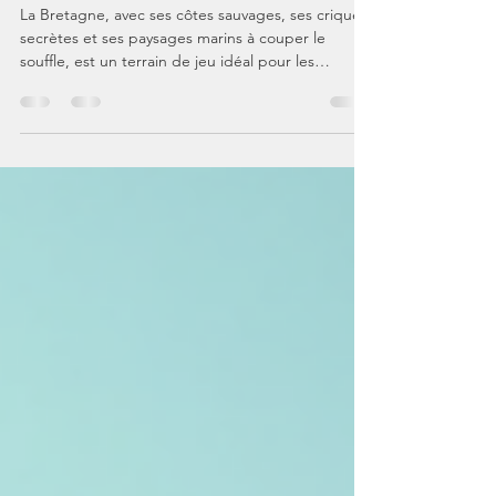
Paddle Randonnée Bretagne :
Explorer la Bretagne sur l'Eau
La Bretagne, avec ses côtes sauvages, ses criques
secrètes et ses paysages marins à couper le
souffle, est un terrain de jeu idéal pour les
amateurs de paddle. Découvrir cette région
unique en glissant doucement sur l'eau, c’est une
expérience à la fois sportive et apaisante. Le
paddle randonnée offre une nouvelle façon de
s’immerger dans la nature bretonne, loin de la
foule, au rythme des vagues et du vent. Je vous
invite à embarquer avec moi pour une aventure
inoubliable su