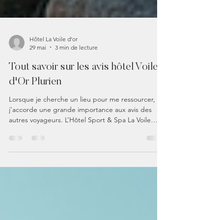
Hôtel La Voile d’or
29 mai
3 min de lecture
Tout savoir sur les avis hôtel Voile
d'Or Plurien
Lorsque je cherche un lieu pour me ressourcer,
j’accorde une grande importance aux avis des
autres voyageurs. L’Hôtel Sport & Spa La Voile
d'Or à Plurien est une adresse qui attire de plus
en plus d’amateurs de sport, de bien-être et de
nature. J’ai donc décidé de plonger dans les
retours d’expérience pour vous offrir un panorama
complet et sincère. Voici tout ce que vous devez
savoir sur les avis hôtel Voile d'Or Plurien.
Découvrir l’Hôtel Sport & Spa La Voile d'Or à
Plurien