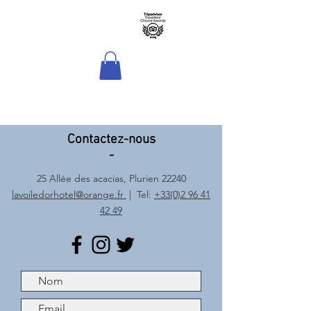
Hôtel Sport & Spa
La Voile d'Or
Contactez-nous
-
25 Allée des acacias, Plurien 22240
lavoiledorhotel@orange.fr
| Tel:
+33(0)2 96 41
42 49