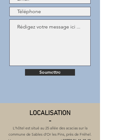
Soumettre
LOCALISATION
-
L'hôtel est situé au 25 allée des acacias sur la
commune de Sables d'Or les Pins, près de Fréhel.