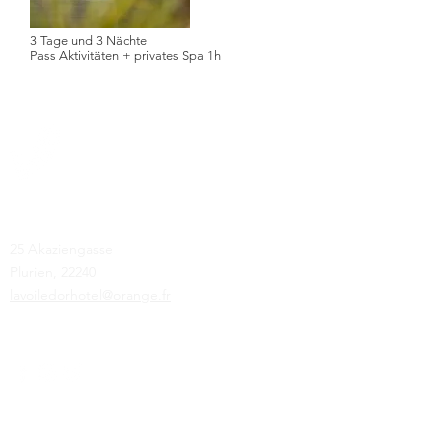
3 Tage und 3 Nächte
Pass Aktivitäten + privates Spa 1h
Hotel & Spa
Das Goldene Segel – Die Lagune
25 Akaziengasse
Plurien, 22240
lavoiledorhotel@orange.fr
Tel.:
+33 2 96 41 42 49