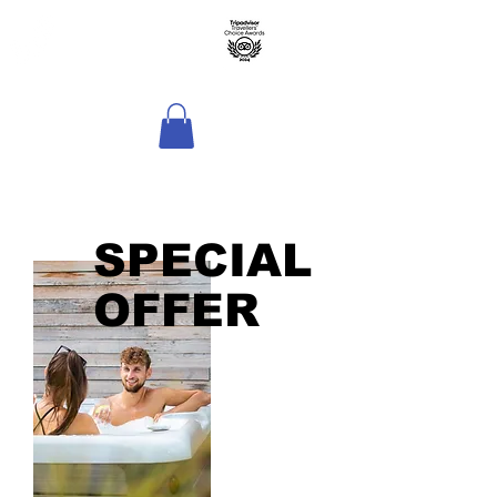
Hôtel Sport & Spa
La Voile d'Or - La
Lagune
SPECIAL
OFFER