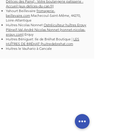
Délices des Pains] - Votre boulangerie patisserie -
Accueil (aux-delices-du-cap.fr)
Yahourt Beillevaire
fromagerie-
beillevaire.com
Machecoul-Saint-Même, 44270,
Loire-Atlantique
Huitres Nicolas Nonnet
Ostréiculteur huîtres Erquy
Pléneif-Val-André Nicolas Nonnet (nonnet-nicolas-
erquy.com)
Erquy
Huitres Béniguet: Ile de Bréhat Boutique |
LES
HUÎTRES DE BRÉHAT (huitredebrehat.com
Huitres le Vauhario à Cancale
Hotel & Spa
Das Goldene Segel – Die Lagune